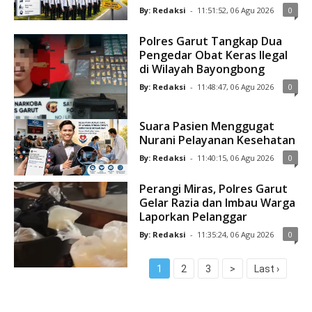
By: Redaksi
-
11:51:52, 06 Agu 2026
0
Polres Garut Tangkap Dua
Pengedar Obat Keras Ilegal
di Wilayah Bayongbong
By: Redaksi
-
11:48:47, 06 Agu 2026
0
Suara Pasien Menggugat
Nurani Pelayanan Kesehatan
By: Redaksi
-
11:40:15, 06 Agu 2026
0
Perangi Miras, Polres Garut
Gelar Razia dan Imbau Warga
Laporkan Pelanggar
By: Redaksi
-
11:35:24, 06 Agu 2026
0
1
2
3
>
Last ›