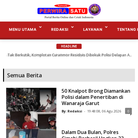
S
e
m
MENU UTAMA
REDAKSI
LAYANAN
TENTANG 
u
a
B
e
HEADLINE
r
i
Tak Berkutik, Komplotan Curanmor Residivis Dibekuk Polisi Delapan Aksi Curanmordi Candipuro Terungkap...
t
a
Semua Berita
50 Knalpot Brong Diamankan
Polisi dalam Penertiban di
Wanaraja Garut
By: Redaksi
-
19:48:08, 06 Agu 2026
0
Dalam Dua Bulan, Polres