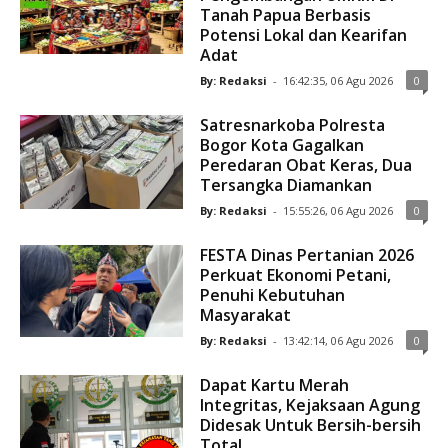
Tanah Papua Berbasis
Potensi Lokal dan Kearifan
Adat
By: Redaksi
-
16:42:35, 06 Agu 2026
0
Satresnarkoba Polresta
Bogor Kota Gagalkan
Peredaran Obat Keras, Dua
Tersangka Diamankan
By: Redaksi
-
15:55:26, 06 Agu 2026
0
FESTA Dinas Pertanian 2026
Perkuat Ekonomi Petani,
Penuhi Kebutuhan
Masyarakat
By: Redaksi
-
13:42:14, 06 Agu 2026
0
Dapat Kartu Merah
Integritas, Kejaksaan Agung
Didesak Untuk Bersih-bersih
Total