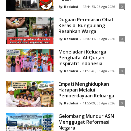
By: Redaksi
-
12:44:53, 06 Agu 2026
0
Dugaan Peredaran Obat
Keras di Bungbulang
Resahkan Warga
By: Redaksi
-
12:07:11, 06 Agu 2026
0
Meneladani Keluarga
Penghafal Al-Qur,an
Inspiratif Indonesia
By: Redaksi
-
11:58:46, 06 Agu 2026
0
Empati Menghidupkan
Harapan Melalui
Pemberdayaan Keluarga
By: Redaksi
-
11:55:09, 06 Agu 2026
0
Gelombang Mundur ASN
Menggugat Reformasi
Negara