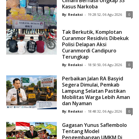
Cimahi Berhasil Ungkap 33
Kasus Narkoba
By: Redaksi
-
19:28:52, 06 Agu 2026
0
Tak Berkutik, Komplotan
Curanmor Residivis Dibekuk
Polisi Delapan Aksi
Curanmordi Candipuro
Terungkap
By: Redaksi
-
18:50:50, 06 Agu 2026
0
Perbaikan Jalan RA Basyid
Segera Dimulai, Pemkab
Lampung Selatan Pastikan
Mobilitas Warga Lebih Aman
dan Nyaman
By: Redaksi
-
18:48:32, 06 Agu 2026
0
Gagasan Yunus Saflembolo
Tentang Model
Pengembangan UMKM Di