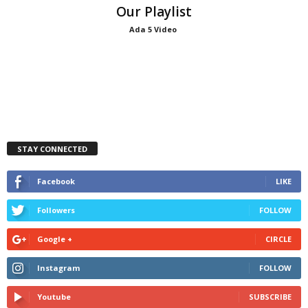
Our Playlist
Ada 5 Video
STAY CONNECTED
Facebook
LIKE
Followers
FOLLOW
Google +
CIRCLE
Instagram
FOLLOW
Youtube
SUBSCRIBE