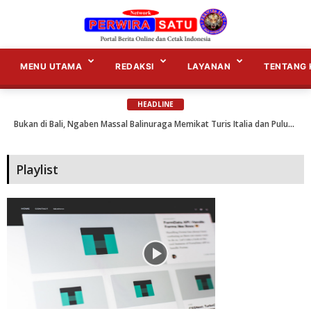
P
l
a
MENU UTAMA
REDAKSI
LAYANAN
TENTANG 
y
l
i
s
HEADLINE
t
Bukan di Bali, Ngaben Massal Balinuraga Memikat Turis Italia dan Puluhan Ribu Pengunjung...
Selama Ini Mulus Beraksi Ternyata Pelakunya Orang Dalam Delapan Kali Mencuri di Candipuro...
Playlist