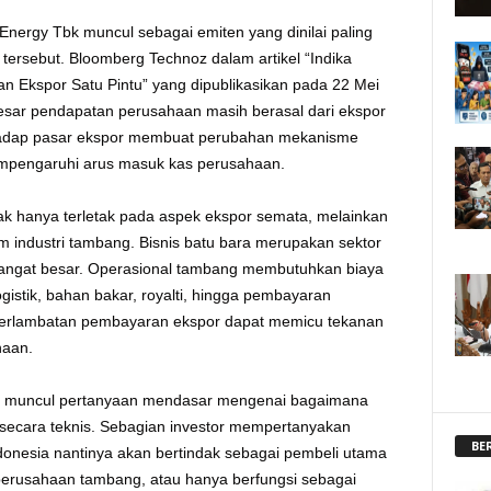
 Energy Tbk muncul sebagai emiten yang dinilai paling
tersebut. Bloomberg Technoz dalam artikel “Indika
an Ekspor Satu Pintu” yang dipublikasikan pada 22 Mei
ar pendapatan perusahaan masih berasal dari ekspor
rhadap pasar ekspor membuat perubahan mekanisme
mpengaruhi arus masuk kas perusahaan.
k hanya terletak pada aspek ekspor semata, melainkan
 industri tambang. Bisnis batu bara merupakan sektor
angat besar. Operasional tambang membutuhkan biaya
 logistik, bahan bakar, royalti, hingga pembayaran
 keterlambatan pembayaran ekspor dapat memicu tekanan
haan.
ar, muncul pertanyaan mendasar mengenai bagaimana
 secara teknis. Sebagian investor mempertanyakan
BE
nesia nantinya akan bertindak sebagai pembeli utama
erusahaan tambang, atau hanya berfungsi sebagai