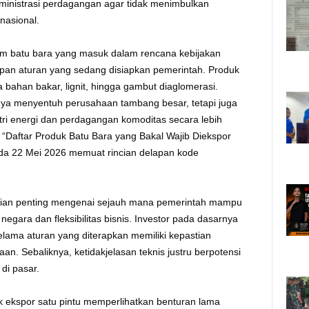
dministrasi perdagangan agar tidak menimbulkan
nasional.
em batu bara yang masuk dalam rencana kebijakan
pan aturan yang sedang disiapkan pemerintah. Produk
a bahan bakar, lignit, hingga gambut diaglomerasi.
anya menyentuh perusahaan tambang besar, tetapi juga
tri energi dan perdagangan komoditas secara lebih
 “Daftar Produk Batu Bara yang Bakal Wajib Diekspor
ada 22 Mei 2026 memuat rincian delapan kode
i ujian penting mengenai sejauh mana pemerintah mampu
egara dan fleksibilitas bisnis. Investor pada dasarnya
lama aturan yang diterapkan memiliki kepastian
n. Sebaliknya, ketidakjelasan teknis justru berpotensi
di pasar.
k ekspor satu pintu memperlihatkan benturan lama