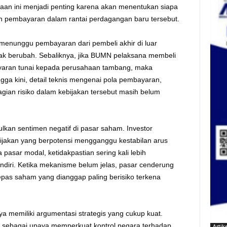
nyaan ini menjadi penting karena akan menentukan siapa
n pembayaran dalam rantai perdagangan baru tersebut.
 menunggu pembayaran dari pembeli akhir di luar
tidak berubah. Sebaliknya, jika BUMN pelaksana membeli
yaran tunai kepada perusahaan tambang, maka
ngga kini, detail teknis mengenai pola pembayaran,
ian risiko dalam kebijakan tersebut masih belum
lkan sentimen negatif di pasar saham. Investor
bijakan yang berpotensi mengganggu kestabilan arus
asar modal, ketidakpastian sering kali lebih
ndiri. Ketika mekanisme belum jelas, pasar cenderung
epas saham yang dianggap paling berisiko terkena
a memiliki argumentasi strategis yang cukup kuat.
g sebagai upaya memperkuat kontrol negara terhadap
Artike