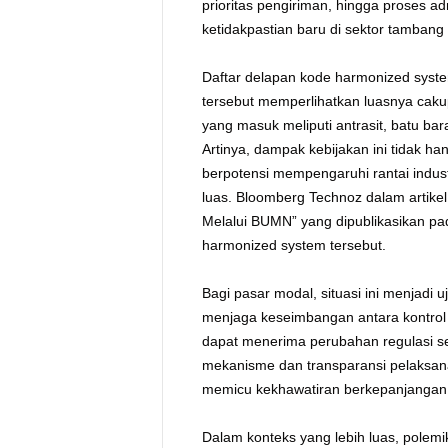
prioritas pengiriman, hingga proses a
ketidakpastian baru di sektor tambang 
Daftar delapan kode harmonized syst
tersebut memperlihatkan luasnya caku
yang masuk meliputi antrasit, batu bar
Artinya, dampak kebijakan ini tidak h
berpotensi mempengaruhi rantai indus
luas. Bloomberg Technoz dalam artikel
Melalui BUMN” yang dipublikasikan p
harmonized system tersebut.
Bagi pasar modal, situasi ini menjad
menjaga keseimbangan antara kontrol n
dapat menerima perubahan regulasi se
mekanisme dan transparansi pelaksanaa
memicu kekhawatiran berkepanjangan 
Dalam konteks yang lebih luas, polemi