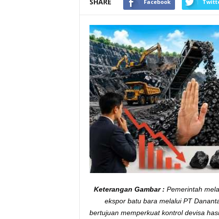
SHARE
Facebook
Twitt
M
e
n
g
g
u
n
c
a
n
g
P
a
s
a
r
Keterangan Gambar :
Pemerintah mela
ekspor batu bara melalui PT Danant
bertujuan memperkuat kontrol devisa ha