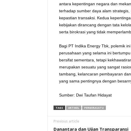
antara kepentingan negara dan mekan
terhadap sumber daya alam strategis,
kepastian transaksi. Kedua kepenting
kebijakan dirancang dengan tata kelo
serta birokrasi yang tidak memperlam
Bagi PT Indika Energy Tbk, polemik in
perusahaan yang selama ini bertumpu 
bersifat sementara, tetapi kekhawatira
merupakan sesuatu yang sangat rasiona
tambang, kelancaran pembayaran dan k
yang sama pentingnya dengan besarn
Sumber: Dwi Taufan Hidayat
TAGS
ARTIKEL
PERWIRASATU
Previous article
Danantara dan Ujian Transparansi