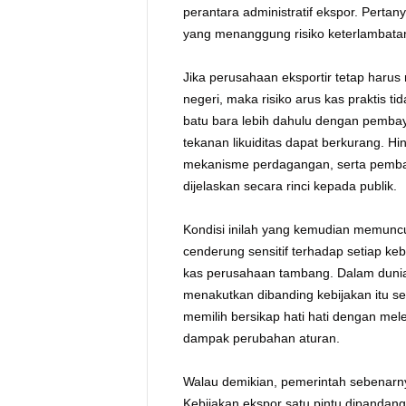
perantara administratif ekspor. Perta
yang menanggung risiko keterlambata
Jika perusahaan eksportir tetap harus
negeri, maka risiko arus kas praktis 
batu bara lebih dahulu dengan pemba
tekanan likuiditas dapat berkurang. Hi
mekanisme perdagangan, serta pembag
dijelaskan secara rinci kepada publik.
Kondisi inilah yang kemudian memuncu
cenderung sensitif terhadap setiap ke
kas perusahaan tambang. Dalam dunia p
menakutkan dibanding kebijakan itu se
memilih bersikap hati hati dengan mel
dampak perubahan aturan.
Walau demikian, pemerintah sebenarny
Kebijakan ekspor satu pintu dipandan