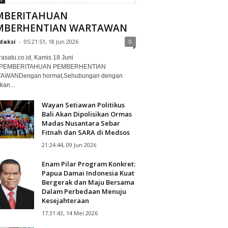
MBERITAHUAN
MBERHENTIAN WARTAWAN
daksi
-
05:21:51, 18 Jun 2026
0
rasatu.co.id, Kamis 18 Juni
.‎PEMBERITAHUAN PEMBERHENTIAN
WAN‎Dengan hormat,‎Sehubungan dengan
kan...
Wayan Setiawan Politikus
Bali Akan Dipolisikan Ormas
Madas Nusantara Sebar
Fitnah dan SARA di Medsos
21:24:44, 09 Jun 2026
Enam Pilar Program Konkret:
Papua Damai Indonesia Kuat
Bergerak dan Maju Bersama
Dalam Perbedaan Menuju
Kesejahteraan
17:31:43, 14 Mei 2026