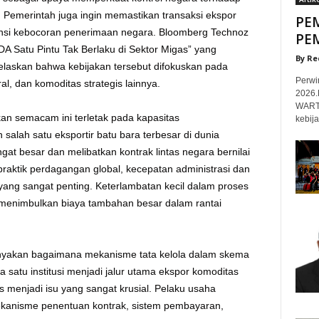
 Pemerintah juga ingin memastikan transaksi ekspor
PE
ensi kebocoran penerimaan negara. Bloomberg Technoz
PE
SDA Satu Pintu Tak Berlaku di Sektor Migas” yang
By Re
elaskan bahwa kebijakan tersebut difokuskan pada
‎Perwi
ral, dan komoditas strategis lainnya.
2026
WARTA
an semacam ini terletak pada kapasitas
kebija
alah satu eksportir batu bara terbesar di dunia
t besar dan melibatkan kontrak lintas negara bernilai
 praktik perdagangan global, kecepatan administrasi dan
yang sangat penting. Keterlambatan kecil dalam proses
nimbulkan biaya tambahan besar dalam rantai
tanyakan bagaimana mekanisme tata kelola dalam skema
a satu institusi menjadi jalur utama ekspor komoditas
as menjadi isu yang sangat krusial. Pelaku usaha
anisme penentuan kontrak, sistem pembayaran,