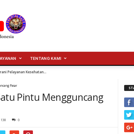
LAYANAN
TENTANG KAMI
 Gelar Razia dan Imbau Warga Laporkan Pelanggar...
uncang Pasar
ST
 Satu Pintu Mengguncang
138
0