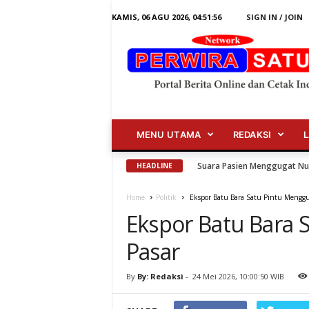
KAMIS, 06 AGU 2026,
04:51:57
SIGN IN / JOIN
E
k
s
p
o
MENU UTAMA
REDAKSI
r
B
a
Perangi Miras, Polres Garut
HEADLINE
t
u
B
Home
Politik
Ekspor Batu Bara Satu Pintu Mengg
a
r
Ekspor Batu Bara
a
S
a
Pasar
t
u
P
i
By
By: Redaksi
-
24 Mei 2026, 10:00:50 WIB
n
t
u