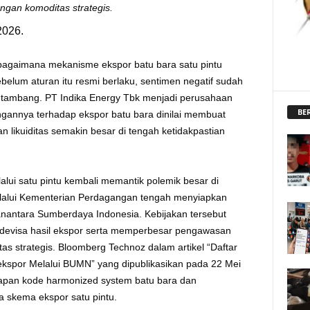
ngan komoditas strategis.
2026.
gaimana mekanisme ekspor batu bara satu pintu
elum aturan itu resmi berlaku, sentimen negatif sudah
tambang. PT Indika Energy Tbk menjadi perusahaan
BE
ngannya terhadap ekspor batu bara dinilai membuat
n likuiditas semakin besar di tengah ketidakpastian
ui satu pintu kembali memantik polemik besar di
elalui Kementerian Perdagangan tengah menyiapkan
nantara Sumberdaya Indonesia. Kebijakan tersebut
 devisa hasil ekspor serta memperbesar pengawasan
s strategis. Bloomberg Technoz dalam artikel “Daftar
ekspor Melalui BUMN” yang dipublikasikan pada 22 Mei
apan kode harmonized system batu bara dan
 skema ekspor satu pintu.