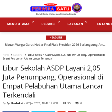
L
i
b
MENU UTAMA
REDAKSI
LAYANAN
TENTANG 
u
r
S
e
HEADLINE
k
Mengawal Keamanan Pangan Menjaga Kepercayaan Bangsa...
o
Ribuan Warga Garut Nobar Final Piala Presiden 2026 Berlangsung Aman dan Kondusif...
l
a
Home
Nasional
Libur Sekolah ASDP Layani 2,05 Juta Penumpang, Operasional di
h
A
Empat Pelabuhan Utama Lancar Terkendali
S
Libur Sekolah ASDP Layani 2,05
D
P
L
Juta Penumpang, Operasional di
a
y
Empat Pelabuhan Utama Lancar
a
n
i
Terkendali
2
,
0
By
By: Redaksi
-
07 Jul 2026, 18:49:17 WIB
95
0
5
J
u