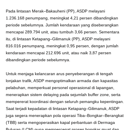
Pada lintasan Merak–Bakauheni (PP), ASDP melayani
1.236.168 penumpang, meningkat 4,21 persen dibandingkan
periode sebelumnya. Jumlah kendaraan yang diseberangkan
mencapai 289.794 unit, atau tumbuh 3,66 persen. Sementara
itu, di lintasan Ketapang–Gilimanuk (PP), ASDP melayani
816.016 penumpang, meningkat 0,95 persen, dengan jumlah
kendaraan mencapai 212.696 unit, atau naik 3,87 persen
dibandingkan periode sebelumnya.
Untuk menjaga kelancaran arus penyeberangan di tengah
lonjakan trafik, ASDP mengoptimalkan armada dan kapasitas
pelabuhan, memperkuat personel operasional di lapangan,
menerapkan sistem delaying pada sejumlah buffer zone, serta
mempererat koordinasi dengan seluruh pemangku kepentingan.
Saat terjadi kepadatan di lintasan Ketapang–Gilimanuk, ASDP
juga segera menerapkan pola operasi Tiba–Bongkar–Berangkat
(TBB) serta mengoperasikan kapal perbantuan di Dermaga
Bulusan (LCM) guna mempercepat proses bongkar muat dan